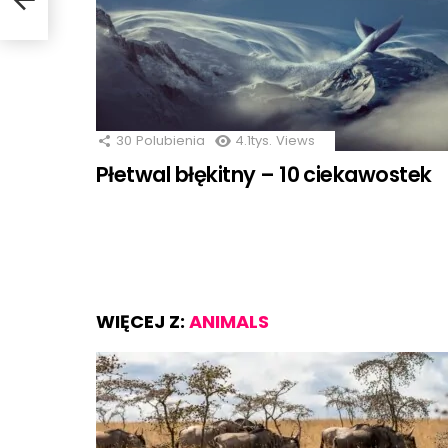
30
Polubienia
4.1tys.
Views
Płetwal błękitny – 10 ciekawostek
WIĘCEJ Z:
ANIMALS