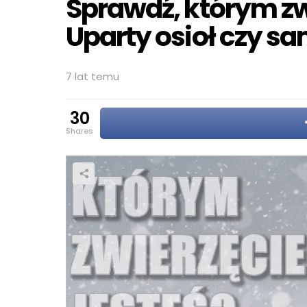
Sprawdź, którym zw
Uparty osioł czy s
7 lat temu
30
shares