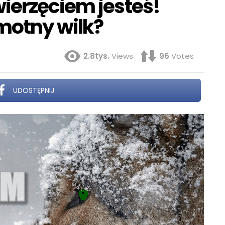
ierzęciem jesteś!
amotny wilk?
2.8tys.
Views
96
Votes
UDOSTĘPNIJ