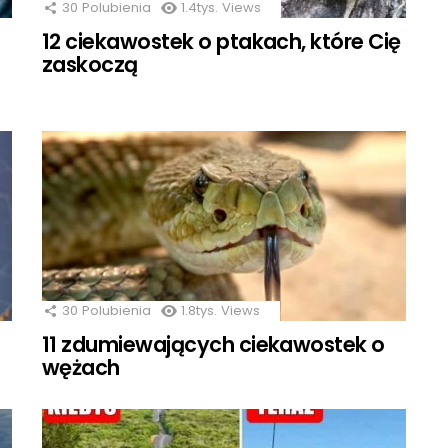
30
Polubienia
1.4tys.
Views
12 ciekawostek o ptakach, które Cię
zaskoczą
30
Polubienia
1.8tys.
Views
11 zdumiewających ciekawostek o
wężach