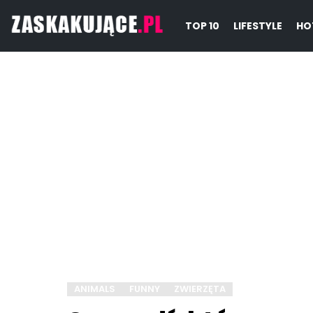
TOP 10
LIFESTYLE
HO
ANIMALS
FUNNY
ZWIERZĘTA