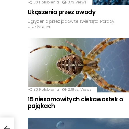
30
Polubienia
373
Views
Ukąszenia przez owady
Ugryzienia przez jadowite zwierzęta. Porady
praktyczne.
30
Polubienia
2.6tys.
Views
15 niesamowitych ciekawostek o
pająkach
nu