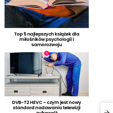
Top 5 najlepszych książek dla
miłośników psychologii i
samorozwoju
DVB-T2 HEVC – czym jest nowy
standard nadawania telewizji
6 mi
cyfrowej?