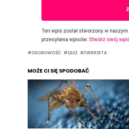
Ten wpis został stworzony w naszym
przesyłania wpisów.
Stwórz swój wpis
OSOBOWOŚĆ
QUIZ
ZWIERZETA
MOŻE CI SIĘ SPODOBAĆ