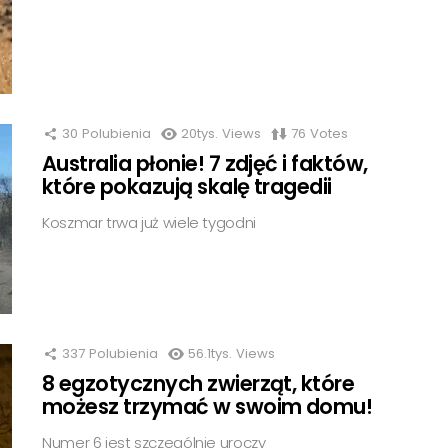
30
Polubienia
20tys.
Views
76
Votes
Australia płonie! 7 zdjęć i faktów,
które pokazują skalę tragedii
Koszmar trwa już wiele tygodni
337
Polubienia
56.1tys.
Views
8 egzotycznych zwierząt, które
możesz trzymać w swoim domu!
Numer 6 jest szczególnie uroczy