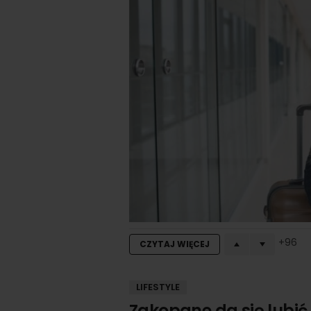
96
CZYTAJ WIĘCEJ
LIFESTYLE
Zakopane da się lubić