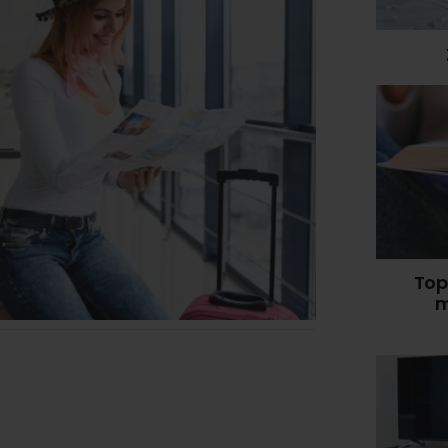
Top
m