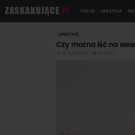
TOP 10
LIFESTYLE
HO
OSTATNIE
LIFESTYLE
TREŚCI
Czy można iść na wese
30
Polubienia
98
Votes