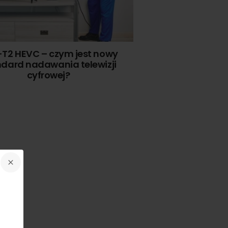
T2 HEVC – czym jest nowy
dard nadawania telewizji
cyfrowej?