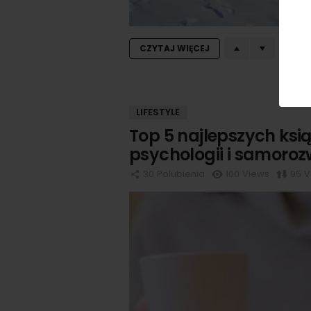
95
CZYTAJ WIĘCEJ
LIFESTYLE
Top 5 najlepszych ksi
psychologii i samoroz
30
Polubienia
100
Views
95
V