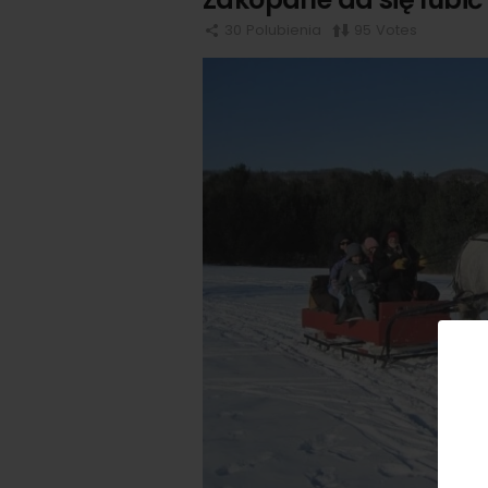
30
Polubienia
95
Votes