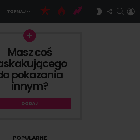
OBSERWUJ
SZUKAJ
Z
PRZEŁĄCZ
K
TOPNAJ
NAS
SI
SKÓRKĘ
Masz coś
DAJ
askakującego
do pokazania
innym?
DODAJ
POPULARNE