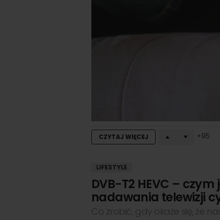
95
CZYTAJ WIĘCEJ
LIFESTYLE
DVB-T2 HEVC – czym j
nadawania telewizji c
Co zrobić, gdy okaże się, że na