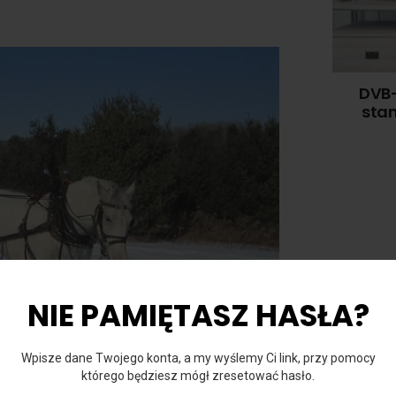
DVB-
stan
NIE PAMIĘTASZ HASŁA?
Wpisze dane Twojego konta, a my wyślemy Ci link, przy pomocy
którego będziesz mógł zresetować hasło.