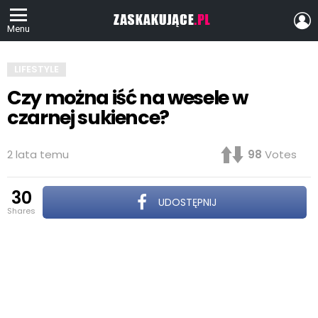
Z
S
Menu
LIFESTYLE
Czy można iść na wesele w
czarnej sukience?
2 lata temu
98
Votes
30
UDOSTĘPNIJ
shares