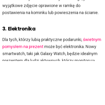
wyjątkowe zdjęcie oprawione w ramkę do
postawienia na kominku lub powieszenia na ścianie.
3.
Elektronika
Dla tych, którzy lubią praktyczne podarunki,
świetnym
pomysłem na prezent
może być elektronika. Nowy
smartwatch, taki jak Galaxy Watch, będzie idealnym
prezentem dla ludzi aktywnych, którzy monitorują
swoje wyniki, patrzą na jakość snu czy na bieżąco
mierzą tętno. Z kolei smartfon będzie nie tylko
praktyczny, ponieważ będzie można dzięki niemu
płacić za zakupy, sprawdzać rozkłady jazdy czy
zbierać punkty lojalnościowe, ale również grać w gry,
słuchać muzyki, czy oglądać filmy w streamingu.