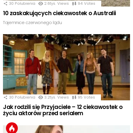
30
Polubienia
2.6tys.
Views
94
Votes
10 zaskakujących ciekawostek o Australii
Tajemnice czerwonego lądu
30
Polubienia
3.2tys.
Views
95
Votes
Jak rodzili się Przyjaciele – 12 ciekawostek o
życiu aktorów przed serialem