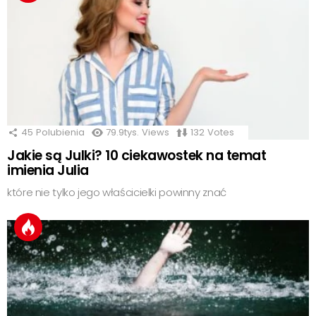
45
Polubienia
79.9tys.
Views
132
Votes
Jakie są Julki? 10 ciekawostek na temat
imienia Julia
które nie tylko jego właścicielki powinny znać