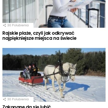
30
Polubienia
Rajskie plaże, czyli jak odkrywać
najpiękniejsze miejsca na świecie
30
Polubienia
Zakopane da się lubić