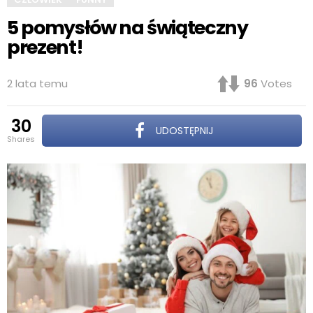
5 pomysłów na świąteczny
prezent!
2 lata temu
96
Votes
30
UDOSTĘPNIJ
shares