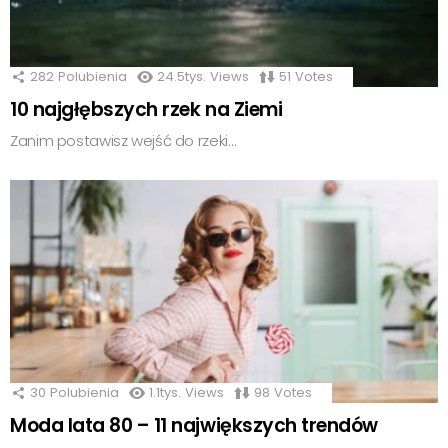
282
Polubienia
24.5tys.
Views
51
Votes
10 najgłębszych rzek na Ziemi
Zanim postawisz wejść do rzeki…
30
Polubienia
1.1tys.
Views
98
Votes
Moda lata 80 – 11 największych trendów