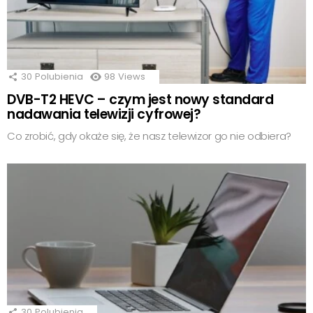
30
Polubienia
98
Views
DVB-T2 HEVC – czym jest nowy standard
nadawania telewizji cyfrowej?
Co zrobić, gdy okaże się, że nasz telewizor go nie odbiera?
30
Polubienia