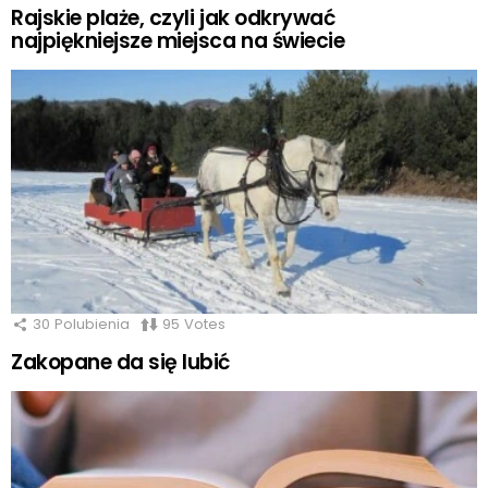
Rajskie plaże, czyli jak odkrywać
najpiękniejsze miejsca na świecie
30
Polubienia
95
Votes
Zakopane da się lubić