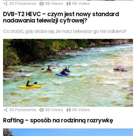
30
Polubienia
98
Views
95
Votes
DVB-T2 HEVC – czym jest nowy standard
nadawania telewizji cyfrowej?
Co zrobić, gdy okaże się, że nasz telewizor go nie odbiera?
30
Polubienia
99
Views
96
Votes
Rafting – sposób na rodzinną rozrywkę