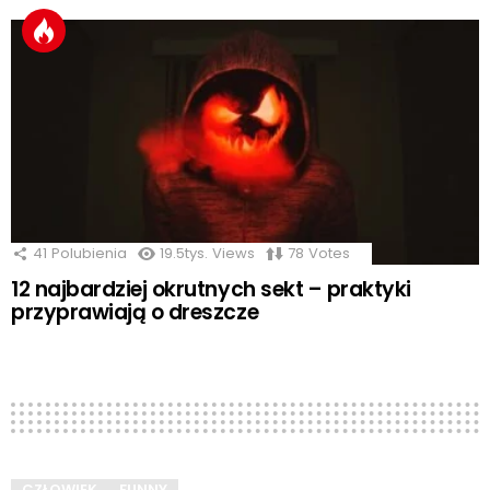
41
Polubienia
19.5tys.
Views
78
Votes
12 najbardziej okrutnych sekt – praktyki
przyprawiają o dreszcze
CZŁOWIEK
FUNNY