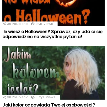
30
Polubienia
3tys.
Views
Ile wiesz o Halloween? Sprawdź, czy uda ci się
odpowiedzieć na wszystkie pytania!
30
Polubienia
3.7tys.
Views
Jaki kolor odpowiada Twojej osobowości?