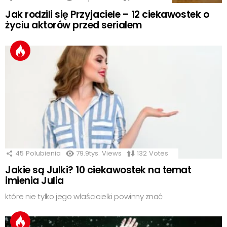
Jak rodzili się Przyjaciele – 12 ciekawostek o
życiu aktorów przed serialem
45
Polubienia
79.9tys.
Views
132
Votes
Jakie są Julki? 10 ciekawostek na temat
imienia Julia
które nie tylko jego właścicielki powinny znać