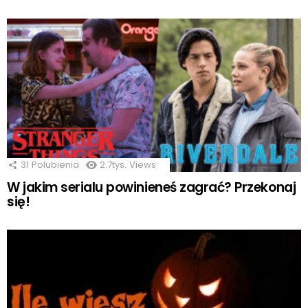
31
Polubienia
2.7tys.
Views
W jakim serialu powinieneś zagrać? Przekonaj
się!