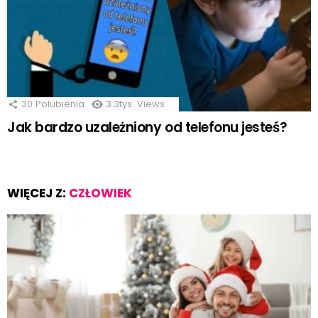
30
Polubienia
3.3tys.
Views
Jak bardzo uzależniony od telefonu jesteś?
WIĘCEJ Z:
CZŁOWIEK