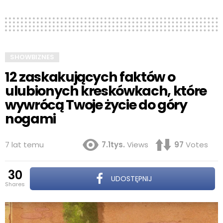
SHOWBIZNES
12 zaskakujących faktów o
ulubionych kreskówkach, które
wywrócą Twoje życie do góry
nogami
7 lat temu
7.1tys.
Views
97
Votes
30
UDOSTĘPNIJ
shares