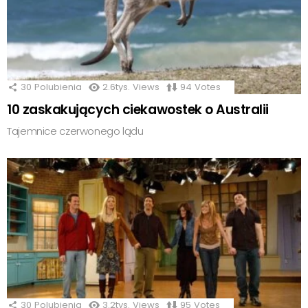
30
Polubienia
2.6tys.
Views
94
Votes
10 zaskakujących ciekawostek o Australii
Tajemnice czerwonego lądu
30
Polubienia
3.2tys.
Views
95
Votes