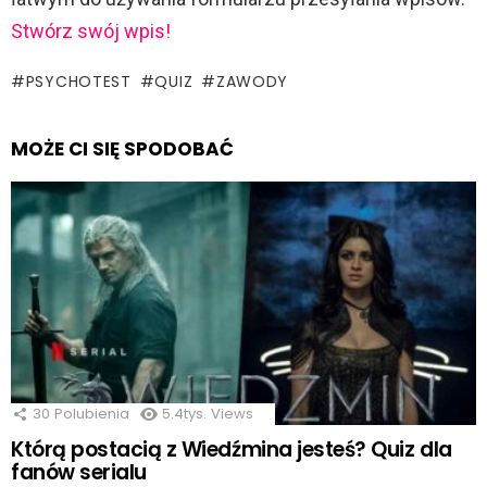
Stwórz swój wpis!
PSYCHOTEST
QUIZ
ZAWODY
MOŻE CI SIĘ SPODOBAĆ
30
Polubienia
5.4tys.
Views
Którą postacią z Wiedźmina jesteś? Quiz dla
fanów serialu