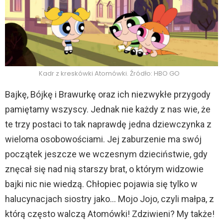
Kadr z kreskówki Atomówki. Źródło: HBO GO
Bajkę, Bójkę i Brawurkę oraz ich niezwykłe przygody
pamiętamy wszyscy. Jednak nie każdy z nas wie, że
te trzy postaci to tak naprawdę jedna dziewczynka z
wieloma osobowościami. Jej zaburzenie ma swój
początek jeszcze we wczesnym dzieciństwie, gdy
znęcał się nad nią starszy brat, o którym widzowie
bajki nic nie wiedzą. Chłopiec pojawia się tylko w
halucynacjach siostry jako… Mojo Jojo, czyli małpa, z
którą często walczą Atomówki! Zdziwieni? My także!