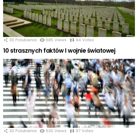
30
Polubienia
685
Views
94
Votes
10 strasznych faktów I wojnie światowej
30
Polubienia
530
Views
97
Votes