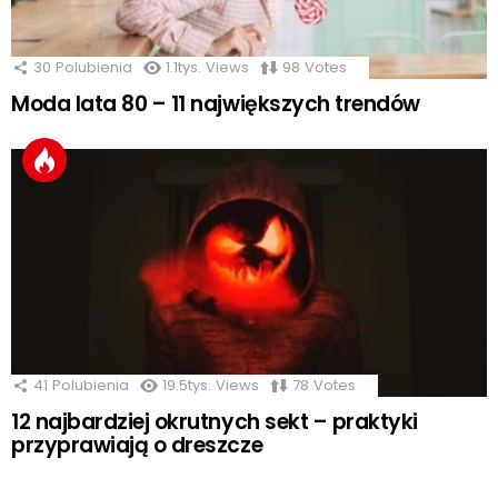
30
Polubienia
1.1tys.
Views
98
Votes
Moda lata 80 – 11 największych trendów
41
Polubienia
19.5tys.
Views
78
Votes
12 najbardziej okrutnych sekt – praktyki
przyprawiają o dreszcze