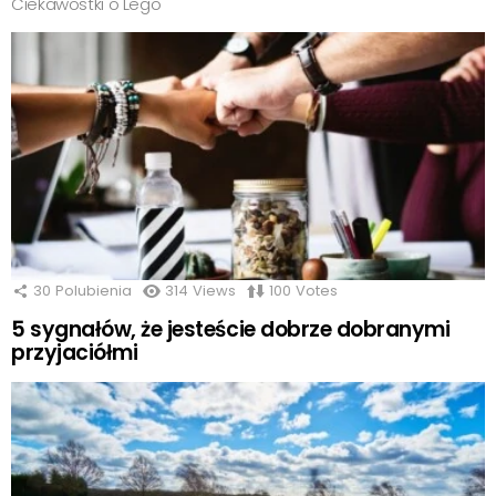
Ciekawostki o Lego
30
Polubienia
314
Views
100
Votes
5 sygnałów, że jesteście dobrze dobranymi
przyjaciółmi