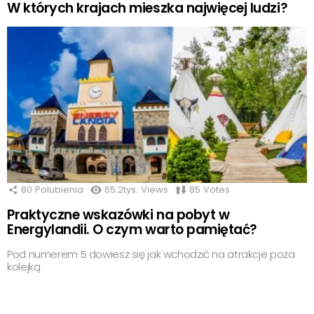
W których krajach mieszka najwięcej ludzi?
80
Polubienia
65.2tys.
Views
85
Votes
Praktyczne wskazówki na pobyt w
Energylandii. O czym warto pamiętać?
Pod numerem 5 dowiesz się jak wchodzić na atrakcje poza
kolejką