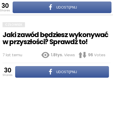
30
Z
UDOSTĘPNIJ
S
shares
Menu
CZŁOWIEK
Jaki zawód będziesz wykonywać
w przyszłości? Sprawdź to!
7 lat temu
1.8tys.
Views
96
Votes
30
UDOSTĘPNIJ
shares