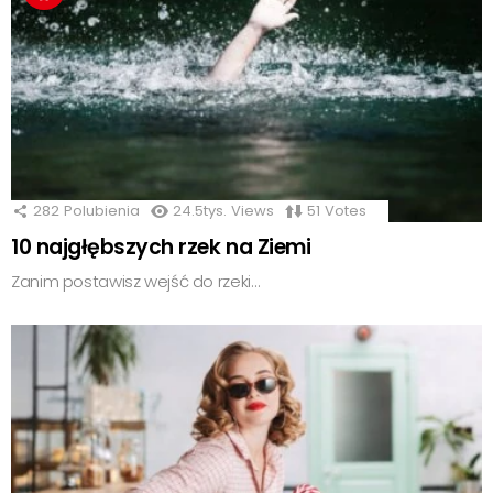
282
Polubienia
24.5tys.
Views
51
Votes
10 najgłębszych rzek na Ziemi
Zanim postawisz wejść do rzeki…